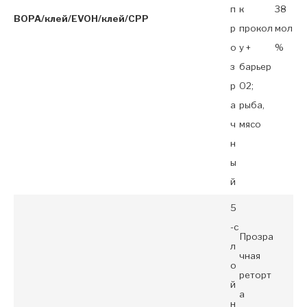
п
к
38
BOPA/клей/EVOH/клей/CPP
р
прокол
мол
о
у +
%
з
барьер
р
O2;
а
рыба,
ч
мясо
н
ы
й
5
-с
Прозра
л
чная
о
реторт
й
а
н