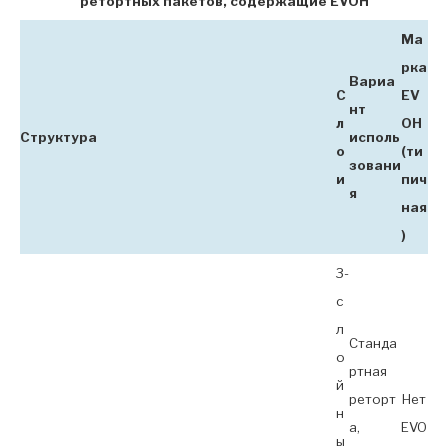
ретортных пакетов, содержащие EVOH
Ма
рка
Вариа
С
EV
нт
л
OH
Структура
исполь
о
(ти
зовани
и
пич
я
ная
)
3-
с
л
Станда
о
ртная
й
реторт
Нет
н
а,
EVO
ы