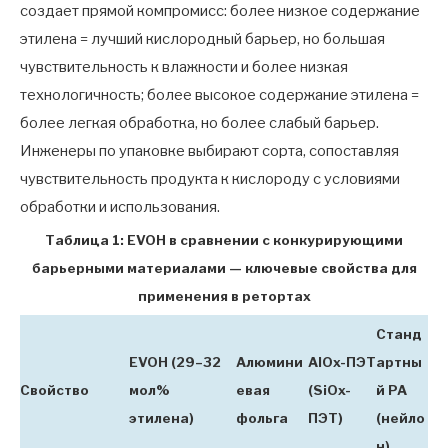
создает прямой компромисс: более низкое содержание
этилена = лучший кислородный барьер, но большая
чувствительность к влажности и более низкая
технологичность; более высокое содержание этилена =
более легкая обработка, но более слабый барьер.
Инженеры по упаковке выбирают сорта, сопоставляя
чувствительность продукта к кислороду с условиями
обработки и использования.
Таблица 1: EVOH в сравнении с конкурирующими
барьерными материалами — ключевые свойства для
применения в ретортах
Станд
EVOH (29–32
Алюмини
AlOx-ПЭТ
артны
Свойство
мол%
евая
(SiOx-
й PA
этилена)
фольга
ПЭТ)
(нейло
н)