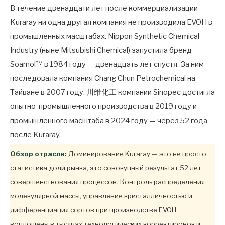
В течение двенадцати лет после коммерциализации
Kuraray ни одна другая компания не производила EVOH в
промышленных масштабах. Nippon Synthetic Chemical
Industry (ныне Mitsubishi Chemical) запустила бренд
Soarnol™ в 1984 году — двенадцать лет спустя. За ним
последовала компания Chang Chun Petrochemical на
Тайване в 2007 году. 川维化工 компании Sinopec достигла
опытно-промышленного производства в 2019 году и
промышленного масштаба в 2024 году — через 52 года
после Kuraray.
Обзор отрасли:
Доминирование Kuraray — это не просто
статистика доли рынка, это совокупный результат 52 лет
совершенствования процессов. Контроль распределения
молекулярной массы, управление кристалличностью и
дифференциация сортов при производстве EVOH
воплощены в тысячах технологических корректировок и