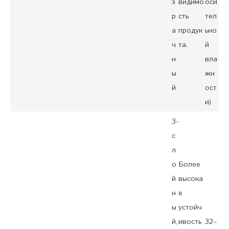
з
видимо
оси
р
сть
тел
а
продук
ьно
ч
та.
й
н
вла
ы
жн
й
ост
и)
3-
с
л
о
Более
й
высока
н
я
ы
устойч
й,
ивость
32–