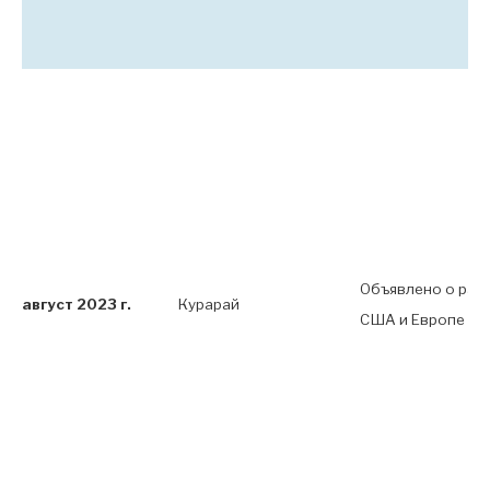
Объявлено о рас
август 2023 г.
Курарай
США и Европе на 1