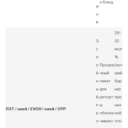
х блюд.
ьг
о
й
29–
3-
32
с
мол
л
%
о
Прозра
(луч
й
чный
ший
н
пакет
бар
ы
для
ьер
й,
реторт
при
п
ы:
низ
ПЭТ / клей / EVOH / клей / CPP
р
обеспе
кой
о
чивает
отн