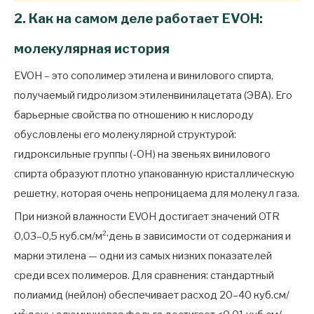
2. Как на самом деле работает EVOH:
молекулярная история
EVOH – это сополимер этилена и винилового спирта,
получаемый гидролизом этиленвинилацетата (ЭВА). Его
барьерные свойства по отношению к кислороду
обусловлены его молекулярной структурой:
гидроксильные группы (-ОН) на звеньях винилового
спирта образуют плотно упакованную кристаллическую
решетку, которая очень непроницаема для молекул газа.
При низкой влажности EVOH достигает значений OTR
0,03–0,5 куб.см/м²·день в зависимости от содержания и
марки этилена — одни из самых низких показателей
среди всех полимеров. Для сравнения: стандартный
полиамид (нейлон) обеспечивает расход 20–40 куб.см/