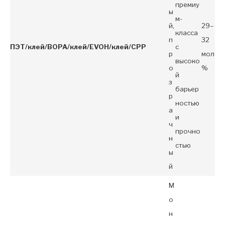
премиу
ы
м-
й,
29–
класса
п
32
ПЭТ/клей/BOPA/клей/EVOH/клей/CPP
с
р
мол
высоко
о
%
й
з
барьер
р
ностью
а
и
ч
прочно
н
стью
ы
й
М
о
н