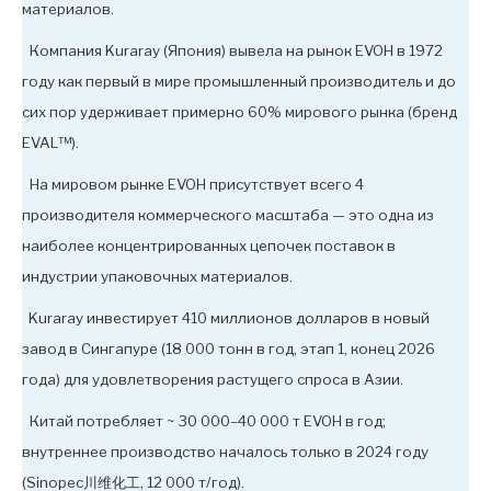
материалов.
Компания Kuraray (Япония) вывела на рынок EVOH в 1972
году как первый в мире промышленный производитель и до
сих пор удерживает примерно 60% мирового рынка (бренд
EVAL™).
На мировом рынке EVOH присутствует всего 4
производителя коммерческого масштаба — это одна из
наиболее концентрированных цепочек поставок в
индустрии упаковочных материалов.
Kuraray инвестирует 410 миллионов долларов в новый
завод в Сингапуре (18 000 тонн в год, этап 1, конец 2026
года) для удовлетворения растущего спроса в Азии.
Китай потребляет ~ 30 000–40 000 т EVOH в год;
внутреннее производство началось только в 2024 году
(Sinopec川维化工, 12 000 т/год).