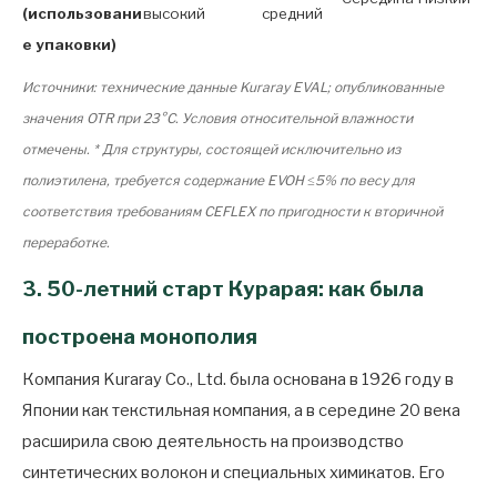
(использовани
высокий
средний
е упаковки)
Источники: технические данные Kuraray EVAL; опубликованные
значения OTR при 23°C. Условия относительной влажности
отмечены. * Для структуры, состоящей исключительно из
полиэтилена, требуется содержание EVOH ≤5% по весу для
соответствия требованиям CEFLEX по пригодности к вторичной
переработке.
3. 50-летний старт Курарая: как была
построена монополия
Компания Kuraray Co., Ltd. была основана в 1926 году в
Японии как текстильная компания, а в середине 20 века
расширила свою деятельность на производство
синтетических волокон и специальных химикатов. Его