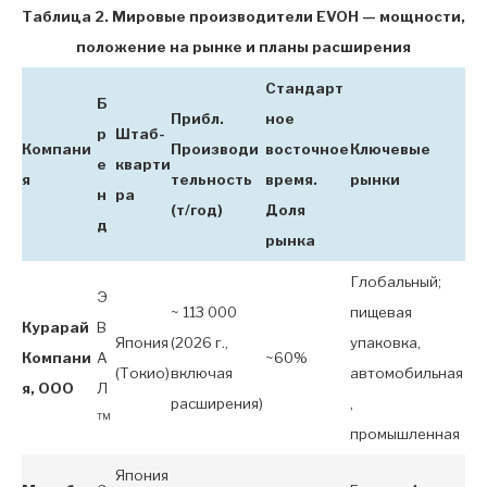
Таблица 2. Мировые производители EVOH — мощности,
положение на рынке и планы расширения
Стандарт
Б
Прибл.
ное
р
Штаб-
Компани
Производи
восточное
Ключевые
е
кварти
я
тельность
время.
рынки
н
ра
(т/год)
Доля
д
рынка
Глобальный;
Э
~ 113 000
пищевая
Курарай
В
Япония
(2026 г.,
упаковка,
Компани
А
~60%
(Токио)
включая
автомобильная
я, ООО
Л
расширения)
,
™
промышленная
Япония