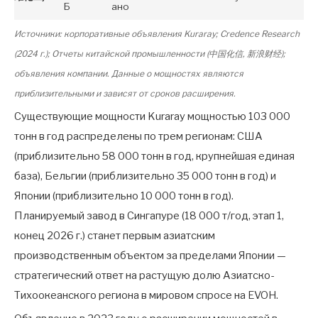
Б
ано
Источники: корпоративные объявления Kuraray; Credence Research
(2024 г.); Отчеты китайской промышленности (中国化信, 新浪财经);
объявления компании. Данные о мощностях являются
приблизительными и зависят от сроков расширения.
Существующие мощности Kuraray мощностью 103 000
тонн в год распределены по трем регионам: США
(приблизительно 58 000 тонн в год, крупнейшая единая
база), Бельгии (приблизительно 35 000 тонн в год) и
Японии (приблизительно 10 000 тонн в год).
Планируемый завод в Сингапуре (18 000 т/год, этап 1,
конец 2026 г.) станет первым азиатским
производственным объектом за пределами Японии —
стратегический ответ на растущую долю Азиатско-
Тихоокеанского региона в мировом спросе на EVOH.