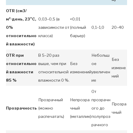
OTR (см3/
м²·день, 23°C,
0,03–0,5 (в
<0,01
0%
зависимости от
(полный
0,1–1,0
20–40
относительно
класса)
барьер)
й влажности)
OTR при
В 5–20 раз
Небольш
Без
относительно
выше, чем при
Без
ое
измене
й влажности
относительной
изменений
увеличен
ний
85 %
влажности 0 %.
ие
От
Прозрачный
Непрозра
прозрачн
Прозра
Прозрачность
(можно
чный
ого до
чный
распечатать)
(металлик)
полупроз
рачного