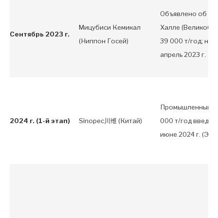
Объявлено об ув
Мицубиси Кемикал
Халле (Великобри
Сентябрь 2023 г.
(Ниппон Госей)
39 000 т/год; на
апрель 2023 г.
Промышленный за
2024 г. (1-й этап)
Sinopec川维 (Китай)
000 т/год введен
июне 2024 г. (Этап