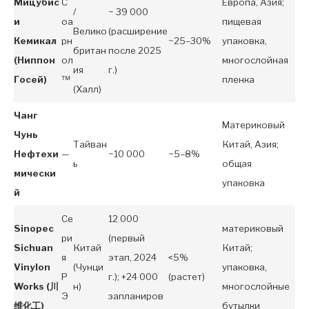
Мицубис
С
Европа, Азия;
/
~ 39 000
и
оа
пищевая
Велико
(расширение
Кемикал
рн
~25–30%
упаковка,
британ
после 2025
(Ниппон
ол
многослойная
ия
г.)
Госей)
™
пленка
(Халл)
Чанг
Материковый
Чунь
Тайван
Китай, Азия;
Нефтехи
—
~10 000
~5–8%
ь
общая
мически
упаковка
й
Се
12 000
Sinopec
материковый
ри
(первый
Sichuan
Китай
Китай;
я
этап, 2024
<5%
Vinylon
(Чунци
упаковка,
Р
г.); +24 000
(растет)
Works (川
н)
многослойные
Э
запланиров
维化工)
бутылки