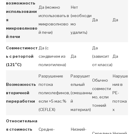
возможность
Да (можно
Нет
использовани
использовать в
(необходи
я
Да
Да
микроволново
мо
микроволново
й печи)
удалить)
й печи
Совместимост
Да (с
Да
ь с ретортой
сэндвичем из
Да
(зависит
Да
(121°C)
полиэтилена)
от класса)
Разрушение
Разрушит
Наруше
Обычно
Возможность
потока
ельный
ния в
совмести
вторичной
полиолефинов,
(смешанны
PE-
мо, если
переработки
если >5 мас.%
й
потока
тонкий
(CEFLEX)
материал)
х
Относительна
я стоимость
Средне-
Низкий-
Середина
Низкий