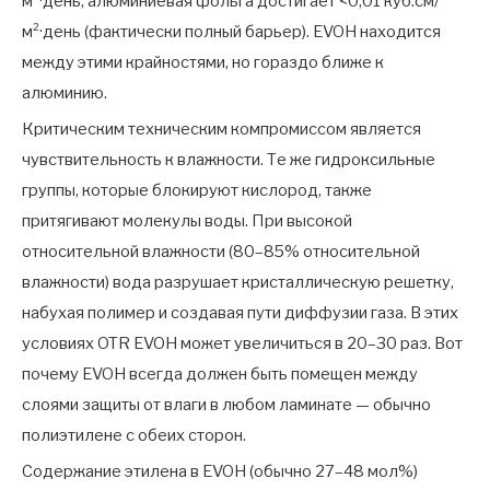
м²·день; алюминиевая фольга достигает <0,01 куб.см/
м²·день (фактически полный барьер). EVOH находится
между этими крайностями, но гораздо ближе к
алюминию.
Критическим техническим компромиссом является
чувствительность к влажности. Те же гидроксильные
группы, которые блокируют кислород, также
притягивают молекулы воды. При высокой
относительной влажности (80–85% относительной
влажности) вода разрушает кристаллическую решетку,
набухая полимер и создавая пути диффузии газа. В этих
условиях OTR EVOH может увеличиться в 20–30 раз. Вот
почему EVOH всегда должен быть помещен между
слоями защиты от влаги в любом ламинате — обычно
полиэтилене с обеих сторон.
Содержание этилена в EVOH (обычно 27–48 мол%)