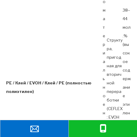
о
м
38–
а
44
т
мол
е
.%
Структу
р
(вы
ра,
и
сок
пригод
а
ое
ная для
л
сод
вторич
ь
ерж
PE / Клей / EVOH / Клей / PE (полностью
ной
н
ани
полиэтилен)
перера
о
е
ботки
е
эти
(CEFLEX
н
лен
: EVOH
а
а,
≤5
п
луч
мас.%)