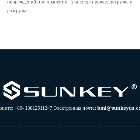
повреждений при хранении, транспортировке, погрузке и
разгрузке.
bml@sunkeycn.c
оните: +86- 13812511247 Электронная почта: