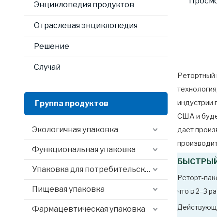
Просм
Энциклопедия продуктов
Отраслевая энциклопедия
Решение
Случай
Ретортный 
технология
индустрии 
Группа продуктов
США и буде
Экологичная упаковка
дает произ
производит
Функциональная упаковка
БЫСТРЫЙ
Упаковка для потребительского опыта
Реторт-паке
Пищевая упаковка
что в 2–3 
Действующа
Фармацевтическая упаковка