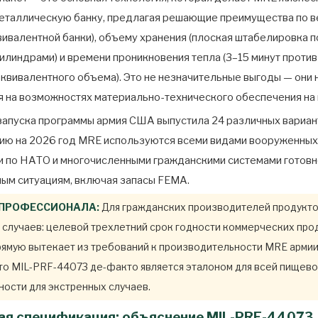
еталлическую банку, предлагая решающие преимущества по вес
квивалентной банки), объему хранения (плоская штабелировка п
илиндрами) и времени проникновения тепла (3–15 минут проти
эквивалентного объема). Это не незначительные выгоды — они
 на возможностях материально-технического обеспечения на 
запуска программы армия США выпустила 24 различных вариа
ию на 2026 год MRE используются всеми видами вооруженных
 по НАТО и многочисленными гражданскими системами готовн
ым ситуациям, включая запасы FEMA.
 ПРОФЕССИОНАЛА:
Для гражданских производителей продукто
 случаев: целевой трехлетний срок годности коммерческих пр
рямую вытекает из требований к производительности MRE армии
что MIL-PRF-44073 де-факто является эталоном для всей пищев
ости для экстренных случаев.
ная спецификация: объяснение MIL-PRF-44073.