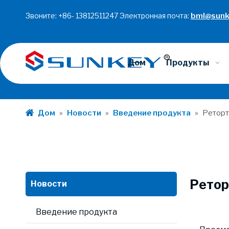
Звоните: +86- 13812511247 Электронная почта:
bml@sunk
Дом
Продукты
Дом
»
Новости
»
Введение продукта
»
Реторт
Ретор
Новости
Введение продукта