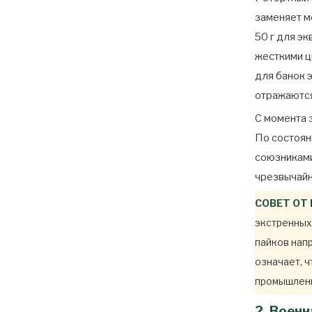
заменяет м
50 г для э
жесткими ц
для банок 
отражаются
С момента 
По состоян
союзниками
чрезвычайн
СОВЕТ ОТ
экстренных
пайков нап
означает, 
промышленн
2. Воен