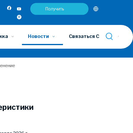
Получить
предложение
жка
Новости
Связаться С Нами
менение
еристики