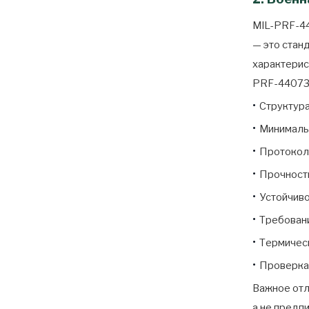
MIL-PRF-44
— это стан
характерис
PRF-44073G
•
Структура
•
Минималь
•
Протоколы
•
Прочность
•
Устойчиво
•
Требовани
•
Термическ
•
Проверка 
Важное отл
а не предп