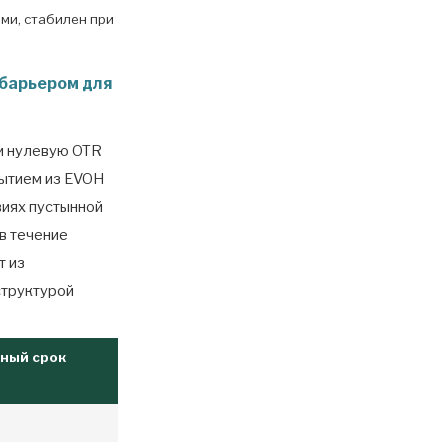
ми, стабилен при
барьером для
и нулевую OTR
рытием из EVOH
виях пустынной
в течение
т из
структурой
ный срок