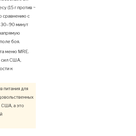
реторт-пакеты
у (15 г против ~
класса MRE в
о сравнению с
8. Часто
компании Sunkey
в 30–90 минут
задаваемые
Packaging
 напрямую
вопросы
Похожие статьи из
поле боя.
этой серии
нта меню MRE.
 сил США,
ости к
в питания для
одовольственных
 США, а это
ой