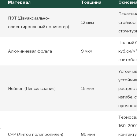
Материал
Толщина
Основна
Печатные
ПЭТ (Двуаксиально-
12 мкм
стойкост
ориентированный полиэстер)
структур
Полный б
Алюминиевая фольга
9 мкм
куб.см/м
светобл
Устойчив
устойчив
Нейлон (Пенсильвания)
15 мкм
растрес
изгибе, 
прочнос
Термосв
160–200°
/
CPP (Литой полипропилен)
80 мкм
контакту