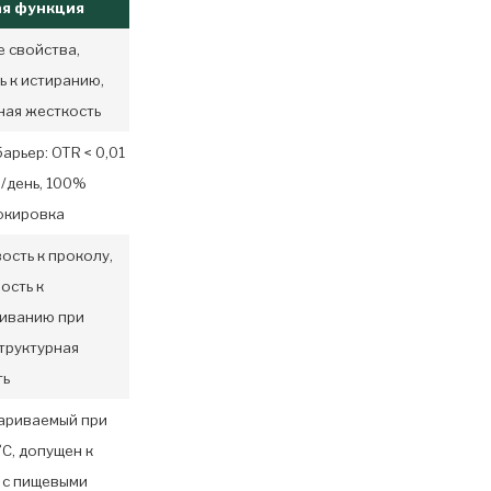
я функция
 свойства,
ь к истиранию,
ная жесткость
арьер: OTR < 0,01
²/день, 100%
окировка
ость к проколу,
ость к
киванию при
структурная
ть
ариваемый при
C, допущен к
 с пищевыми