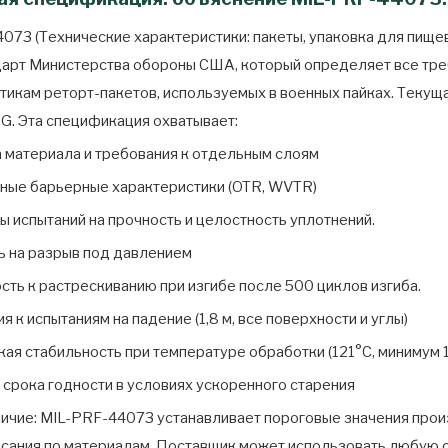
073 (Технические характеристики: пакеты, упаковка для пище
дарт Министерства обороны США, который определяет все тре
тикам реторт-пакетов, используемых в военных пайках. Текуща
. Эта спецификация охватывает:
 материала и требования к отдельным слоям
ные барьерные характеристики (OTR, WVTR)
 испытаний на прочность и целостность уплотнений.
 на разрыв под давлением
сть к растрескиванию при изгибе после 500 циклов изгиба.
я к испытаниям на падение (1,8 м, все поверхности и углы)
ая стабильность при температуре обработки (121°C, минимум 1
срока годности в условиях ускоренного старения
ичие: MIL-PRF-44073 устанавливает пороговые значения прои
исания по материалам. Поставщик может использовать любую 