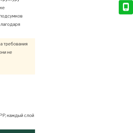
ике
 подсумков
благодаря
на требования
они не
PP, каждый слой