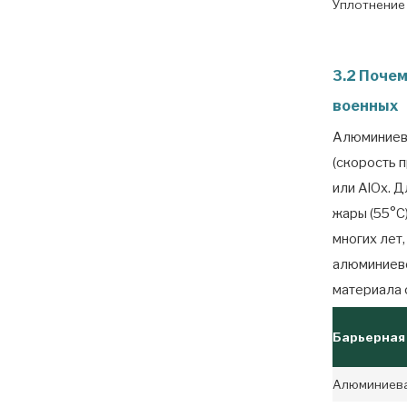
Уплотнение
3.2 Поче
военных
Алюминиева
(скорость 
или AlOx. 
жары (55°C
многих лет
алюминиево
материала 
Барьерная
Алюминиевая