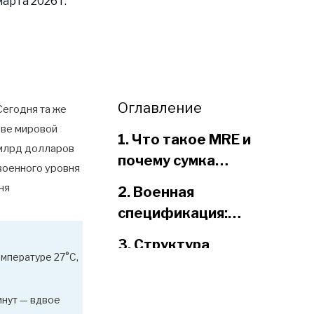
рта 2026 г.
Оглавление
Сегодня та же
ове мировой
1. Что такое MRE и
 млрд долларов
почему сумка
военного уровня
имеет значение
ня
2. Военная
спецификация:
объяснение MIL-
3. Структура
PRF-44073.
емпературе 27°C,
материала: как
пакеты MRE
3.1 Четырехслойный
инут — вдвое
достигают
ламинат