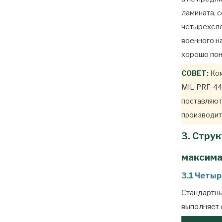
ламината, 
четырехсло
военного н
хорошо пон
СОВЕТ:
Ком
MIL-PRF-44
поставляют
производит
3. Стру
максима
3.1 Четы
Стандартны
выполняет