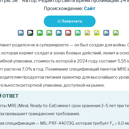
отры:
58
Автор: Редактор сайта Время публикации: 24 ма
Происхождение:
Сайт
Запросить
пакет родился не в супермаркете — он был создан для войны. 
, которая кормит солдат в зонах боевых действий, лежит в осн
гибкой упаковки, стоимость которой в 2024 году составит 5,55
т расти на 7,0% в год. Понимание спецификаций пакетов MRE 
водителям продуктов питания ориентир для высочайшего уров
ельности ретортной упаковки, доступной на рынке.
 ОТВЕТ
ты MRE (Meal, Ready-to-Eat) имеют срок хранения 3–5 лет при т
раза превышает гражданские требования.
я спецификация — MIL-PRF-44073G, которая требует F₀ ≥ 6,0 м