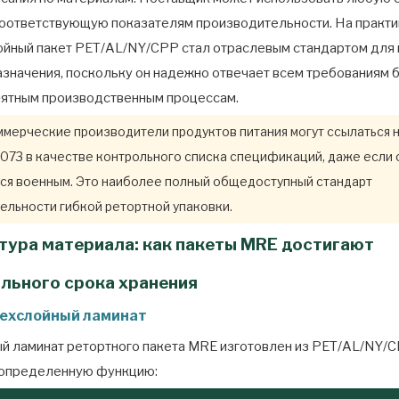
соответствующую показателям производительности. На практ
йный пакет PET/AL/NY/CPP стал отраслевым стандартом для
азначения, поскольку он надежно отвечает всем требованиям 
ятным производственным процессам.
мерческие производители продуктов питания могут ссылаться 
073 в качестве контрольного списка спецификаций, даже если 
ся военным. Это наиболее полный общедоступный стандарт
ельности гибкой ретортной упаковки.
ктура материала: как пакеты MRE достигают
льного срока хранения
рехслойный ламинат
й ламинат ретортного пакета MRE изготовлен из PET/AL/NY/C
 определенную функцию: