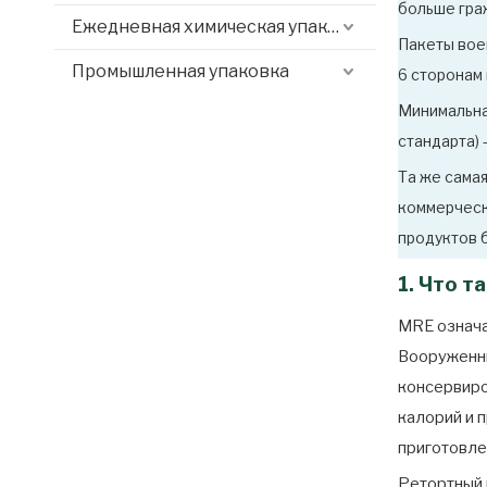
больше гра
Ежедневная химическая упаковка
Пакеты вое
Промышленная упаковка
6 сторонам 
Минимальна
стандарта) 
Та же самая
коммерческ
продуктов 
1. Что т
MRE означа
Вооруженны
консервиро
калорий и 
приготовле
Ретортный 