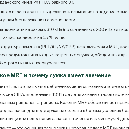
жданского минимума FDA, равного 3,0.
нного класса должны выдерживать испытание на падение с высот
и углам без нарушения герметичности.
я прочность на разрыв: 310 кПа (по сравнению с 200 кПа для ко
— запас прочности на 55 % выше.
 структура ламината (PET/AL/NY/CPP), используемая в MRE, дос
их продуктов питания для экстренных случаев, обедов на откры
быстрого питания премиум-класса.
акое MRE и почему сумка имеет значение
ет «Еда, готовая к употреблению»: индивидуальный полевой р
х сил США, введенный в 1981 году для замены старой систем
ванных рационов C-рациона. Каждый MRE обеспечивает прим
предназначен для поддержания солдата в боевых условиях бе
ния пищи или пополнения запасов в течение как минимум 3 дней
пакет — это основная технология, которая делает MRE жизнес