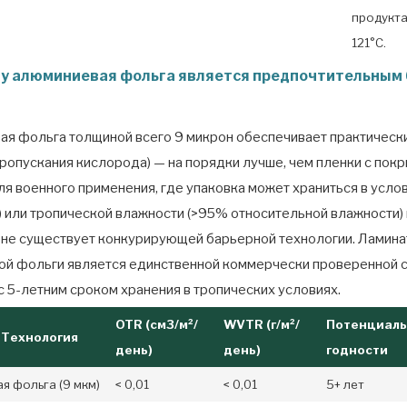
продукта
121°C.
му алюминиевая фольга является предпочтительным 
я фольга толщиной всего 9 микрон обеспечивает практическ
пропускания кислорода) — на порядки лучше, чем пленки с пок
Для военного применения, где упаковка может храниться в усло
) или тропической влажности (>95% относительной влажности) 
, не существует конкурирующей барьерной технологии. Ламина
й фольги является единственной коммерчески проверенной 
с 5-летним сроком хранения в тропических условиях.
OTR (см3/м²/
WVTR (г/м²/
Потенциаль
 Технология
день)
день)
годности
 фольга (9 мкм)
< 0,01
< 0,01
5+ лет