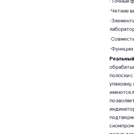
· Точные 
· Четкие 
· Элемент
лаборато
· Совмест
· Функции
Реальный
обрабатыв
полоски с
упаковку,
имеются л
позволяет
индикато
подтверж
скомпроме