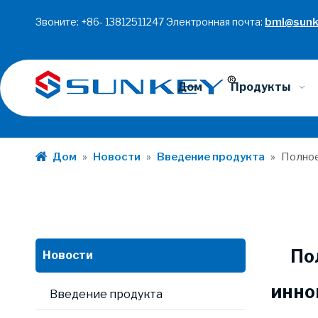
Звоните: +86- 13812511247 Электронная почта:
bml@sunk
Дом
Продукты
Дом
»
Новости
»
Введение продукта
»
Полное
По
Новости
инно
Введение продукта