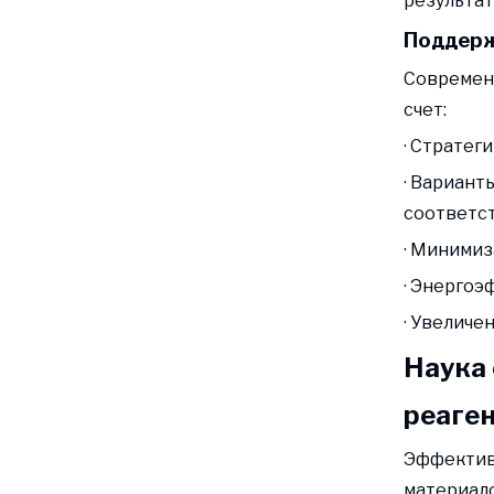
результат
Поддерж
Современн
счет:
· Стратег
· Вариант
соответс
· Минимиз
· Энерго
· Увеличе
Наука 
реаге
Эффективн
материало