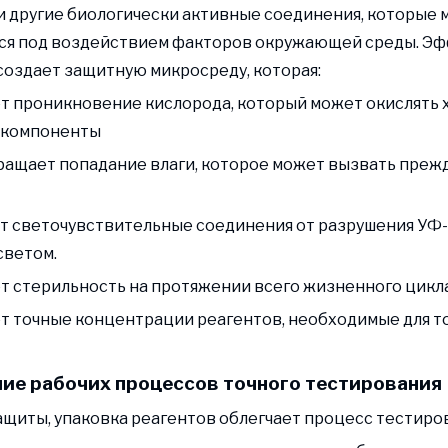
и другие биологически активные соединения, которые 
ься под воздействием факторов окружающей среды. Э
создает защитную микросреду, которая:
ет проникновение кислорода, который может окислять
 компоненты
ращает попадание влаги, которое может вызвать пре
т светочувствительные соединения от разрушения УФ
светом.
ет стерильность на протяжении всего жизненного цикл
ет точные концентрации реагентов, необходимые для т
ие рабочих процессов точного тестирования
щиты, упаковка реагентов облегчает процесс тестиров