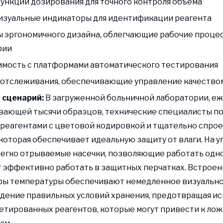
функции дозирования для точного контроля объема
визуальные индикаторы для идентификации реагента
ы эргономичного дизайна, облегчающие рабочие проце
рии
имость с платформами автоматического тестирования
 отслеживания, обеспечивающие управление качество
 сценарий:
В загруженной больничной лаборатории, е
ающей тысячи образцов, технические специалисты по
 реагентами с цветовой кодировкой и тщательно спр
 которая обеспечивает идеальную защиту от влаги. На 
егко отрываемые насечки, позволяющие работать одной
 эффективно работать в защитных перчатках. Встрое
ры температуры обеспечивают немедленное визуальн
дение правильных условий хранения, предотвращая и
тированных реагентов, которые могут привести к ло