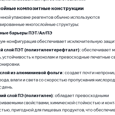
ойные композитные конструкции
нной упаковке реагентов обычно используются
зированные многослойные структуры:
ные барьеры ПЭТ/Ал/ПЭ
иум-конфигурация обеспечивает исключительную защит
й слой ПЭТ (полиэтилентерефталат)
: обеспечивает 
, устойчивость к проколам и превосходные печатные с
ркировки.
слой из алюминиевой фольги
: создает почти непрон
рода, влаги и света со скоростью пропускания кислорода
;·день.
ий слой ПЭ (полиэтилен)
: обладает превосходными
риваемыми свойствами, химической стойкостью и кон
тью, пригодной для пищевых продуктов, что обеспечи