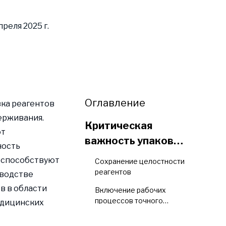
реля 2025 г.
Оглавление
ка реагентов
ерживания.
Критическая
ют
важность упаковки
ность
реагентов в
и способствуют
Сохранение целостности
современной
реагентов
оводстве
диагностике
в в области
Включение рабочих
процессов точного
едицинских
тестирования
Поддержка целей