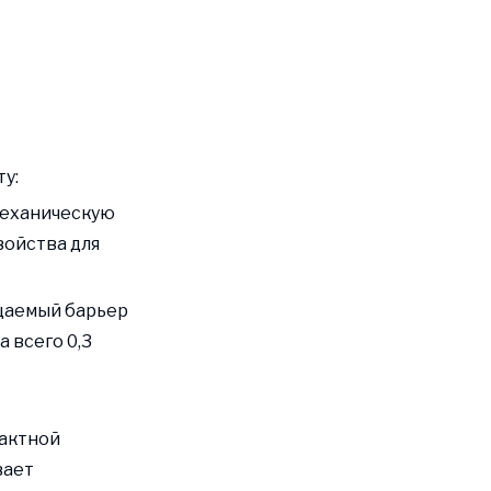
у:
механическую
войства для
ицаемый барьер
 всего 0,3
тактной
вает