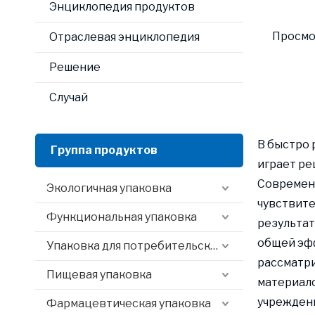
Энциклопедия продуктов
Просмо
Отраслевая энциклопедия
Решение
Случай
В быстро
Группа продуктов
играет ре
Современ
Экологичная упаковка
чувствите
Функциональная упаковка
результат
общей эф
Упаковка для потребительского опыта
рассматри
Пищевая упаковка
материало
учреждени
Фармацевтическая упаковка