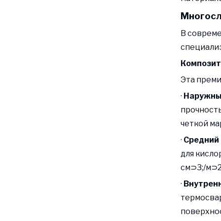
Многосл
В совреме
специали
Композит
Эта прем
·
Наружны
прочность
четкой ма
·
Средний 
для кисло
см⊃3;/м⊃2
·
Внутренн
термосва
поверхнос