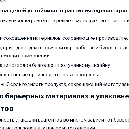
ам.
ка целей устойчивого развития здравоохран
ая упаковка реагентов решает растущие экологическ
ии сокращения материалов, сохраняющие производите
ы, пригодные для вторичной переработки и биоразлагае
твующих применений.
ация отходов благодаря продуманному дизайну
эффективные производственные процессы
нный срок годности продукта, сокращающий частоту за
о барьерных материалах в упаковке
нтов
ость упаковки реагентов во многом зависит от барье
в, использованных при ее изготовлении.