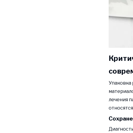
Крити
совре
Упаковка 
материало
лечения п
относятся
Сохране
Диагности