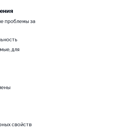
ения
ие проблемы за
льность
мые, для
мены
рных свойств