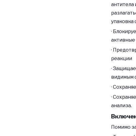
антитела 
разлагат
упаковка 
· Блокиру
активные
· Предотв
реакции
· Защищае
видимым 
· Сохраня
· Сохраня
анализа.
Включен
Помимо за