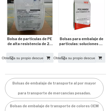
Bolsa de partículas de PE
Bolsas para embalaje de
de alta resistencia de 25
partículas: soluciones de
kg: sistema de embalaje
alto rendimiento,
inteligente, reciclaje y
versátiles y respetuosas
Obtenga su propio descuento
Obtenga su propio descuento
prevención de fugas de
con el medio ambiente
alta resistencia diseñado
para el almacenamiento y
para el almacenamiento y
transporte de partículas
transporte seguros de
materias primas
Bolsas de embalaje de transporte al por mayor
industriales
para transporte de mercancías pesadas.
Bolsas de embalaje de transporte de colores OEM