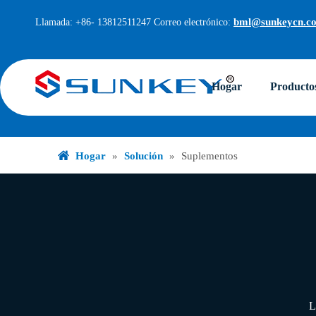
bml@sunkeycn.c
Llamada: +86- 13812511247 Correo electrónico:
Hogar
Producto
Hogar
»
Solución
»
Suplementos
L