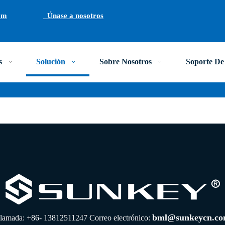
om
Únase a nosotros
s
Solución
Sobre Nosotros
Soporte De 
bml@sunkeycn.c
lamada: +86- 13812511247 Correo electrónico: