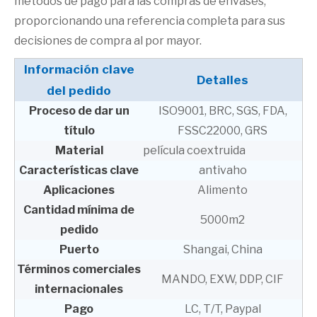
métodos de pago para las compras de envases,
proporcionando una referencia completa para sus
decisiones de compra al por mayor.
Información clave
Detalles
del pedido
Proceso de dar un
ISO9001, BRC, SGS, FDA,
título
FSSC22000, GRS
Material
película coextruida
Características clave
antivaho
Aplicaciones
Alimento
Cantidad mínima de
5000m2
pedido
Puerto
Shangai, China
Términos comerciales
MANDO, EXW, DDP, CIF
internacionales
Pago
LC, T/T, Paypal