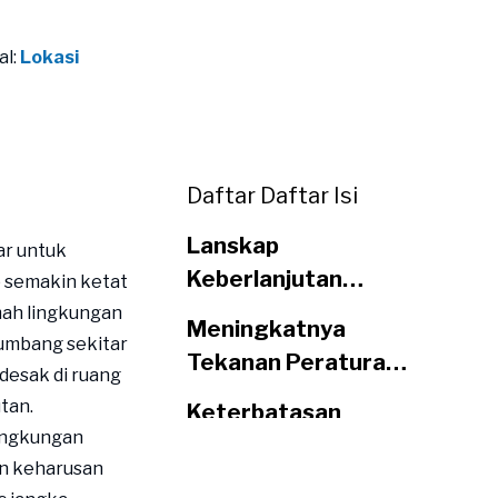
al:
Lokasi
Daftar Daftar Isi
Lanskap
ar untuk
Keberlanjutan
 semakin ketat
Pengemasan Saat
mah lingkungan
Meningkatnya
Ini
umbang sekitar
Tekanan Peraturan
desak di ruang
dan Pasar
tan.
Keterbatasan
ingkungan
Kemasan Ramah
n keharusan
Lingkungan Saat Ini
Bagaimana