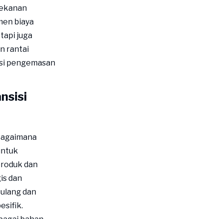
tekanan
men biaya
tapi juga
n rantai
isi pengemasan
nsisi
 Bagaimana
untuk
produk dan
is dan
 ulang dan
esifik.