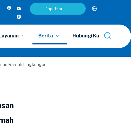
Dapatkan
penawaran
Layanan
Berita
Hubungi Kami
asan Ramah Lingkungan
asan
amah