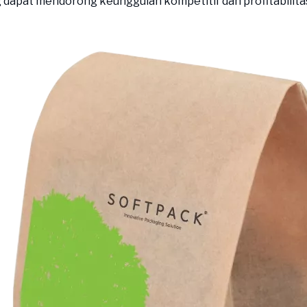
g dapat mendorong keunggulan kompetitif dan profitabilita