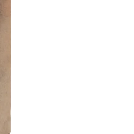
Mengukur
Keberhasilan dan
ROI
Memperkuat
Strategi
Pengemasan Anda
Kesimpulan
di Masa Depan