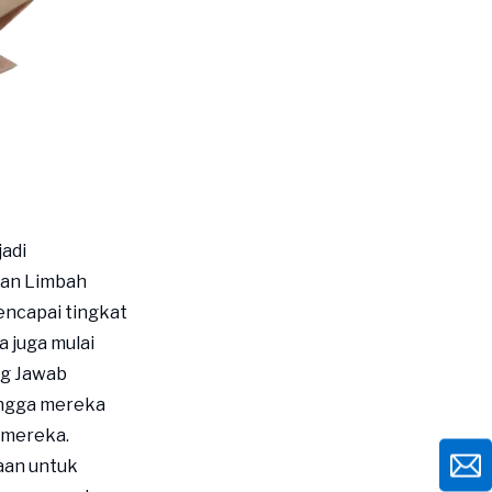
adi
dan Limbah
ncapai tingkat
 juga mulai
ng Jawab
ingga mereka
 mereka.
haan untuk