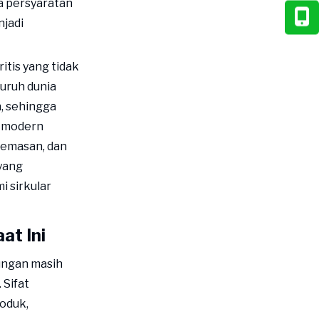
 persyaratan
njadi
itis yang tidak
uruh dunia
, sehingga
n modern
kemasan, dan
 yang
i sirkular
t Ini
ungan masih
 Sifat
oduk,