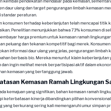
n kembali pendekatan mendasar pada kemasan, sementara
en daur ulang dan target pengurangan limbah kemasan me
 standar peraturan.
 konsumen terhadap keberlanjutan telah mencapai titik kr
aikan. Penelitian menunjukkan bahwa 73% konsumen di sel
membayar harga premium untuk kemasan ramah lingkungan
an peluang dan tekanan kompetitif bagi merek. Konsume
an informasi daur ulang yang jelas, pengurangan limbah 
 bahan berbasis bio. Mereka menuntut klaim keberlanjutan
 dan ingin melihat merek berpartisipasi aktif dalam ekonom
lihan kemasan yang bertanggung jawab.
atasan Kemasan Ramah Lingkungan Saa
ada kemajuan yang signifikan, bahan kemasan ramah lingk
 keterbatasan kinerja dibandingkan pilihan konvensional.
g yang berkurang sering kali memengaruhi umur simpan pr