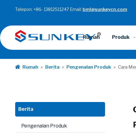
Telepon: +86- 13812511247 Email:
bml@sunkeycn.com
Rumah
Produk
Rumah
»
Berita
»
Pengenalan Produk
»
Cara Me
Berita
Pengenalan Produk