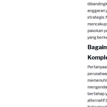
dibanding
anggaran 
strategis.
mencakup m
pasokan ya
yang berke
Bagaim
Komple
Pertanyaan
perusahaa
memenuhi 
mengendal
bertahap y
alternatif