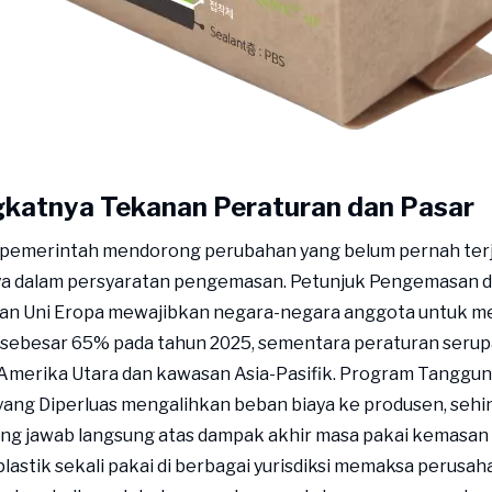
katnya Tekanan Peraturan dan Pasar
 pemerintah mendorong perubahan yang belum pernah terj
a dalam persyaratan pengemasan. Petunjuk Pengemasan 
n Uni Eropa mewajibkan negara-negara anggota untuk me
 sebesar 65% pada tahun 2025, sementara peraturan serupa
 Amerika Utara dan kawasan Asia-Pasifik. Program Tanggu
yang Diperluas mengalihkan beban biaya ke produsen, seh
ng jawab langsung atas dampak akhir masa pakai kemasan
lastik sekali pakai di berbagai yurisdiksi memaksa perusa