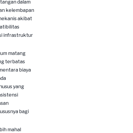
ntangan dalam
ngan kelembapan
mekanis akibat
ibilitas
i infrastruktur
elum matang
ng terbatas
mentara biaya
ada
husus yang
sistensi
asan
ususnya bagi
bih mahal