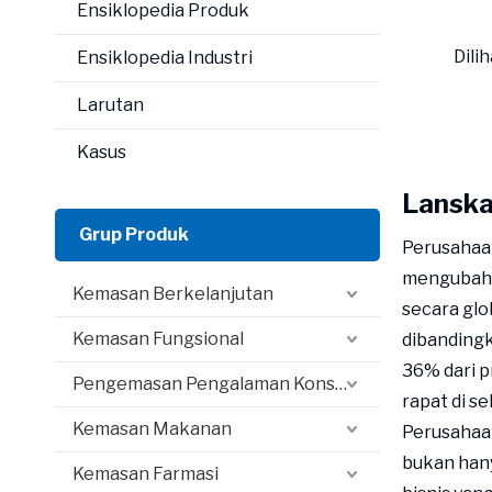
Ensiklopedia Produk
Dilih
Ensiklopedia Industri
Larutan
Kasus
Lanska
Grup Produk
Perusahaan
mengubah 
Kemasan Berkelanjutan
secara gl
Kemasan Fungsional
dibanding
36% dari p
Pengemasan Pengalaman Konsumen
rapat di s
Kemasan Makanan
Perusahaa
bukan han
Kemasan Farmasi