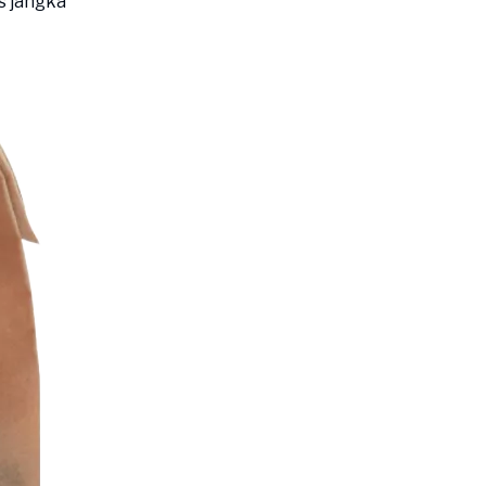
s jangka
Perusahaan Dapat
Menavigasi Transisi
Solusi Daur Ulang
Kompleks Ini?
Bahan Tunggal:
Strategi Landasan
Bahan Berbasis Bio:
Garis Depan Inovasi
Pemilihan Solusi
Berbasis Skenario
Strategi
Pengendalian Biaya
untuk Pengemasan
Praktik Terbaik
Berkelanjutan
Penerapan