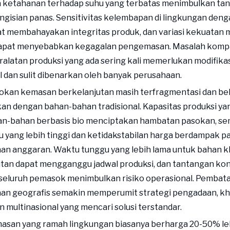
 ketahanan terhadap suhu yang terbatas menimbulkan ta
engisian panas. Sensitivitas kelembapan di lingkungan de
at membahayakan integritas produk, dan variasi kekuatan 
apat menyebabkan kegagalan pengemasan. Masalah kompat
alatan produksi yang ada sering kali memerlukan modifikas
 dan sulit dibenarkan oleh banyak perusahaan.
sokan kemasan berkelanjutan masih terfragmentasi dan b
an dengan bahan-bahan tradisional. Kapasitas produksi ya
an-bahan berbasis bio menciptakan hambatan pasokan, se
 yang lebih tinggi dan ketidakstabilan harga berdampak p
an anggaran. Waktu tunggu yang lebih lama untuk bahan k
tan dapat mengganggu jadwal produksi, dan tantangan kon
i seluruh pemasok menimbulkan risiko operasional. Pembat
aan geografis semakin memperumit strategi pengadaan, kh
 multinasional yang mencari solusi terstandar.
asan yang ramah lingkungan biasanya berharga 20-50% le