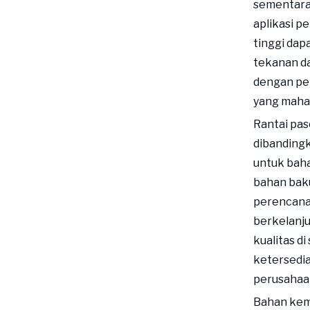
sementara
aplikasi p
tinggi dap
tekanan d
dengan per
yang mahal
Rantai pa
dibandingk
untuk bah
bahan baku
perencana
berkelanju
kualitas d
ketersedi
perusahaan
Bahan kem