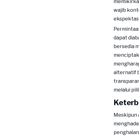
memikirka
wajib kont
ekspektasi
Permintaan
dapat diab
bersedia 
menciptak
mengharapk
alternatif
transparan
melalui pi
Keterb
Meskipun 
menghadapi
penghalan