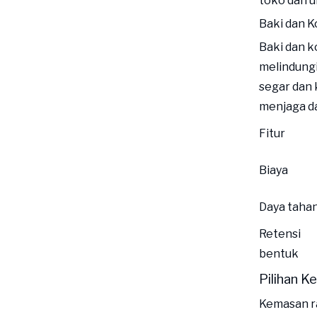
toko dan u
Baki dan K
Baki dan 
melindungi
segar dan 
menjaga da
Fitur
Biaya
Daya taha
Retensi
bentuk
Pilihan 
Kemasan ra