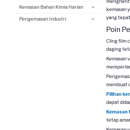
menghenti
Kemasan Bahan Kimia Harian
kemasan y
yang tepat
Pengemasan Industri
Poin P
Cling film
daging tet
Kemasan va
memperlam
Pengemasan
membuat d
Pilihan k
dapat dida
Kemasan f
tetap aman
Kemasan ya