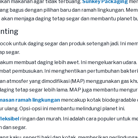
kan makanan agar tidak terbuang.
Sunkey Packaging
mem
ang bagus dengan pilihan baru dan ramah lingkungan. Mem
 akan menjaga daging tetap segar dan membantu planet bu
enting
 cocok untuk daging segar dan produk setengah jadi. Ini m
ap segar.
kum membuat daging lebih awet. Ini mengeluarkan udara. 
bat pembusukan. Ini menghentikan pertumbuhan bakteri
 atmosfer yang dimodifikasi (MAP) menggunakan gas khus
aging tetap segar lebih lama. MAP juga membantu mengura
emasan ramah lingkungan
mencakup kotak biodegradable d
ur ulang. Opsi-opsi ini membantu melindungi planet ini.
leksibel
ringan dan murah. Ini adalah cara populer untuk m
 dan segar.
ng kaku, seperti baki dan kotak, memberikan perlindungan