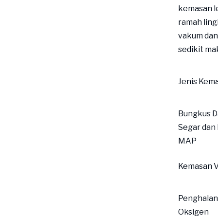
kemasan le
ramah ling
vakum dan 
sedikit ma
Jenis Kem
Bungkus D
Segar dan 
MAP
Kemasan 
Penghala
Oksigen