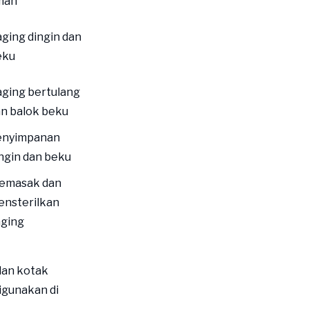
man
ging dingin dan
eku
ging bertulang
n balok beku
enyimpanan
ngin dan beku
emasak dan
ensterilkan
aging
dan kotak
igunakan di