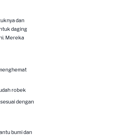
tuknya dan
ntuk daging
ini. Mereka
, menghemat
mudah robek
sesuai dengan
antu bumi dan