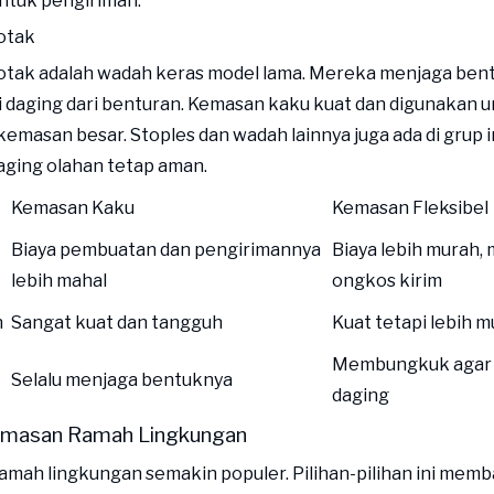
ntuk pengiriman.
otak
kotak adalah wadah keras model lama. Mereka menjaga ben
 daging dari benturan. Kemasan kaku kuat dan digunakan u
kemasan besar. Stoples dan wadah lainnya juga ada di grup 
ging olahan tetap aman.
Kemasan Kaku
Kemasan Fleksibel
Biaya pembuatan dan pengirimannya
Biaya lebih murah
lebih mahal
ongkos kirim
n
Sangat kuat dan tangguh
Kuat tetapi lebih 
Membungkuk agar 
Selalu menjaga bentuknya
daging
Kemasan Ramah Lingkungan
mah lingkungan semakin populer. Pilihan-pilihan ini memb