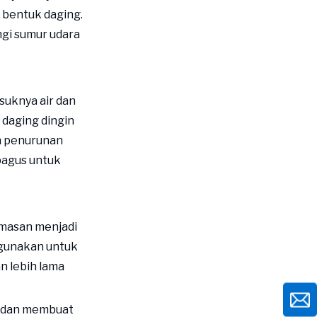
Bahan Kemasan Ramah
 bentuk daging.
Lingkungan
gi sumur udara
Komitmen Sunkey
Packaging
Memilih Opsi
Berkelanjutan
suknya air dan
 daging dingin
Pertanyaan Umum
h penurunan
Apa kemasan terbaik
 bagus untuk
untuk daging segar?
Bagaimana kemasan
ramah lingkungan
emasan menjadi
membantu lingkungan?
Apakah pengemasan
digunakan untuk
dapat mempengaruhi umur
 lebih lama
simpan daging?
Bahan apa saja yang aman
untuk kemasan daging?
dan membuat