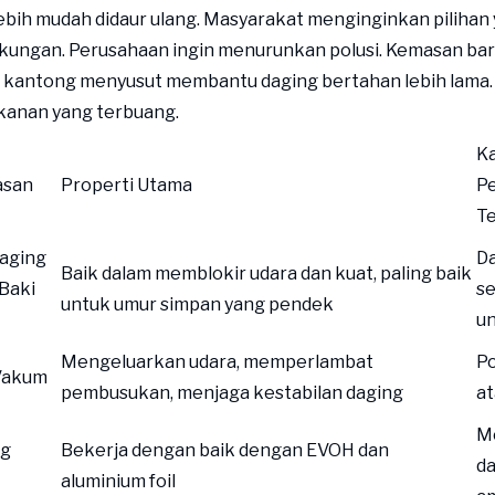
bih mudah didaur ulang. Masyarakat menginginkan pilihan 
kungan. Perusahaan ingin menurunkan polusi. Kemasan baru
kantong menyusut membantu daging bertahan lebih lama. In
kanan yang terbuang.
K
asan
Properti Utama
P
Te
aging
Da
Baik dalam memblokir udara dan kuat, paling baik
Baki
se
untuk umur simpan yang pendek
u
Mengeluarkan udara, memperlambat
P
Vakum
pembusukan, menjaga kestabilan daging
at
Me
ng
Bekerja dengan baik dengan EVOH dan
da
aluminium foil