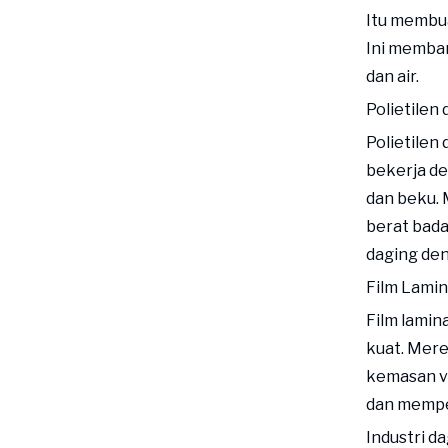
Itu membua
Ini memba
dan air.
Polietilen
Polietilen
bekerja de
dan beku.
berat bada
daging den
Film Lamin
Film lamin
kuat. Mere
kemasan v
dan mempe
Industri 