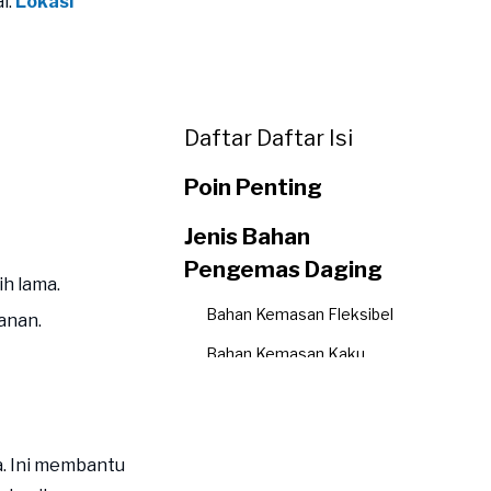
l:
Lokasi
Daftar Daftar Isi
Poin Penting
Jenis Bahan
Pengemas Daging
h lama.
Bahan Kemasan Fleksibel
anan.
Bahan Kemasan Kaku
Pilihan Kemasan Ramah
Lingkungan
Kemasan Vakum
. Ini membantu