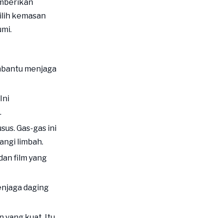
untuk Daging
berikan
ilih kemasan
Tas Vakum Sunkey
mi.
Memperpanjang Umur
Simpan
Menjaga Kualitas Daging
embantu menjaga
Pengemasan
Ini
Suasana yang
.
Dimodifikasi (MAP)
Pentingnya Pengemasan
us. Gas-gas ini
Daging
ngi limbah.
PETA Pemotongan Ritel
an film yang
Solusi PETA Sunkey
Kecilkan dan Retort
enjaga daging
Kemasan
 yang kuat. Itu