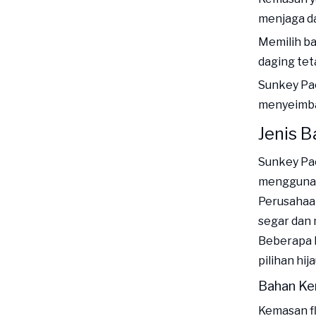
menjaga da
Memilih b
daging tet
Sunkey Pa
menyeimba
Jenis 
Sunkey Pa
menggunak
Perusahaan
segar dan 
Beberapa k
pilihan hi
Bahan Ke
Kemasan fl