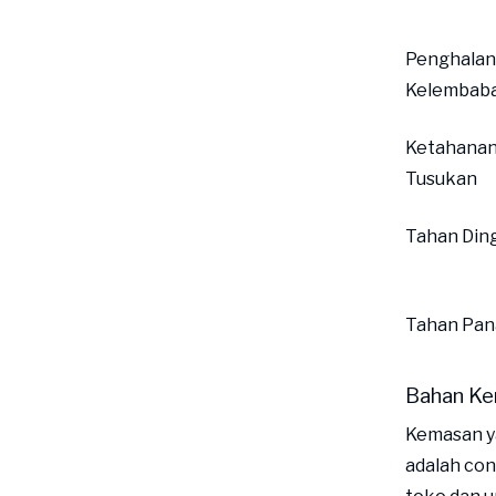
Penghala
Kelembab
Ketahana
Tusukan
Tahan Din
Tahan Pan
Bahan Ke
Kemasan y
adalah con