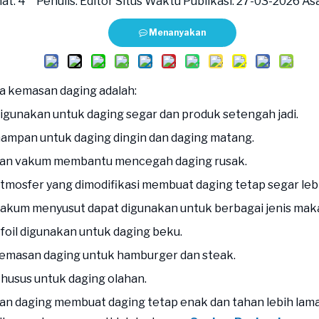
hat:
4
Penulis: Editor Situs Waktu Publikasi: 27-03-2026 Asa
Menanyakan
a kemasan daging adalah:
 digunakan untuk daging segar dan produk setengah jadi.
ampan untuk daging dingin dan daging matang.
n vakum membantu mencegah daging rusak.
mosfer yang dimodifikasi membuat daging tetap segar lebi
akum menyusut dapat digunakan untuk berbagai jenis mak
foil digunakan untuk daging beku.
emasan daging untuk hamburger dan steak.
husus untuk daging olahan.
n daging membuat daging tetap enak dan tahan lebih lama