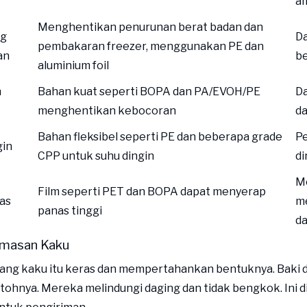
a
Menghentikan penurunan berat badan dan
ng
Da
pembakaran freezer, menggunakan PE dan
an
b
aluminium foil
n
Bahan kuat seperti BOPA dan PA/EVOH/PE
Da
menghentikan kebocoran
da
Bahan fleksibel seperti PE dan beberapa grade
P
gin
CPP untuk suhu dingin
di
M
Film seperti PET dan BOPA dapat menyerap
as
m
panas tinggi
d
masan Kaku
ang kaku itu keras dan mempertahankan bentuknya. Baki 
tohnya. Mereka melindungi daging dan tidak bengkok. Ini d