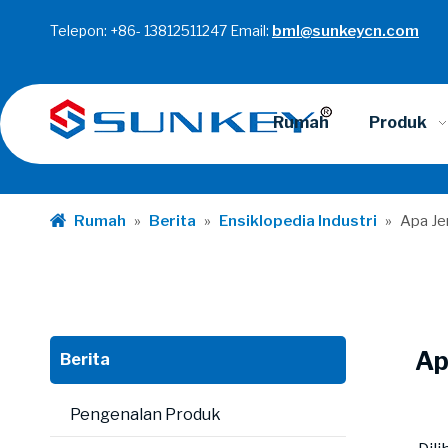
Telepon: +86- 13812511247 Email:
bml@sunkeycn.com
Rumah
Produk
Rumah
»
Berita
»
Ensiklopedia Industri
»
Apa Je
Ap
Berita
Pengenalan Produk