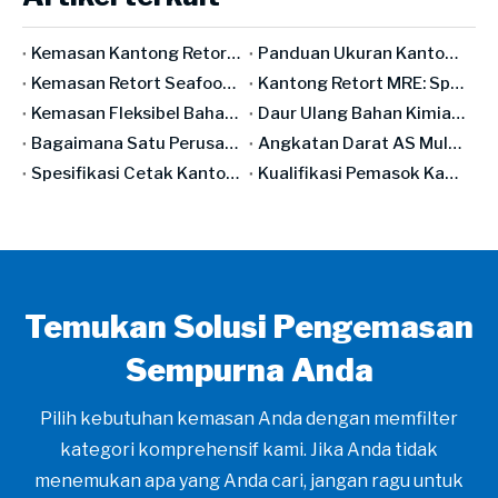
Kemasan Kantong Retort Makanan Bayi: Panduan Lengkap Keamanan & Kepatuhan [2026]
Panduan Ukuran Kantong Retort: ​​Cara Memilih Dimensi yang Tepat untuk Produk Anda
Kemasan Retort Seafood: Panduan Lengkap Produsen Ikan & Kerang
Kantong Retort MRE: Spesifikasi Militer dan Aplikasi Sipil
Kemasan Fleksibel Bahan Tunggal: Benar-Benar Dapat Didaur Ulang Atau Sebuah Konsep Pemasaran?
Daur Ulang Bahan Kimia pada Kemasan Fleksibel: Revolusi Industri atau Janji Palsu yang Mahal?
Bagaimana Satu Perusahaan Jepang Mengendalikan Penghalang Oksigen Dunia selama 50 Tahun
Angkatan Darat AS Mulai Mengembangkan Kantong Retort pada tahun 1950-an. Inilah Mengapa Butuh 30 Tahun Untuk Menjadi Komersial.
Spesifikasi Cetak Kantong Retort: ​​Dari File Desain Hingga Karya Seni Siap Produksi
Kualifikasi Pemasok Kantong Retort: ​​Apa yang Harus Diaudit, Apa yang Harus Diuji, Apa yang Harus Diminta
Temukan Solusi Pengemasan
Sempurna Anda
Pilih kebutuhan kemasan Anda dengan memfilter
kategori komprehensif kami. Jika Anda tidak
menemukan apa yang Anda cari, jangan ragu untuk