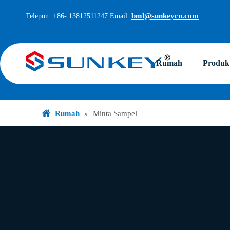
bml@sunkeycn.com
Telepon: +86- 13812511247 Email:
Rumah
Produk
Rumah
»
Minta Sampel